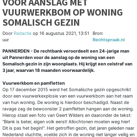
VOOR AANSLAG MET
VUURWERKBOM OP WONING
SOMALISCH GEZIN
Door
Redactie
op
16 augustus 2021, 13:51
Bron:
uur
Rechtspraak.nl
PANNERDEN - De rechtbank veroordeelt een 24-jarige man
uit Pannerden voor de aanslag op de woning van een
Somalisch gezin in zijn woonplaats. Hij krijgt een celstraf van
3 jaar, waarvan 18 maanden voorwaardelijk.
Vuurwerkbom en pamfletten
Op 17 december 2015 werd het Somalische gezin opgeschrikt
door een vuurwerkexplosie van een vuurwerkbom aan het raam
van hun woning. De woning is hierdoor beschadigd. Naast de
ravage zag de bewoonster 2 pamfletten hangen aan de woning.
Hierop staat een foto van Geert Wilders en daaronder de tekst:
“Blank is beter, eigen volk eerst! Allochtonen moeten weg hier!
Dit is pas het begin!”. Het getroffen gezin, dat jaren geleden naar
Nederland vluchtte, voelde zich in de woning niet langer veilig en