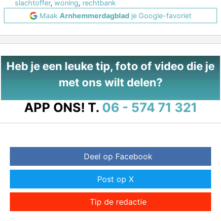
slachtoffer
,
woning
,
rechtbank
Maak
Arnhemmerdagblad
je Google-favoriet
Heb je een leuke tip, foto of video die je
met ons wilt delen?
APP ONS!
T.
06 - 574 71 321
Deel op Facebook
Post op X
Tip de redactie