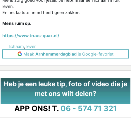
Mens zorg goed voor jezelf. Je hebt maar één lichaam in dit
leven.
En het laatste hemd heeft geen zakken.
Mens ruim op.
https://www.truus-quax.nl/
lichaam
,
lever
Maak
Arnhemmerdagblad
je Google-favoriet
Heb je een leuke tip, foto of video die je
met ons wilt delen?
APP ONS!
T.
06 - 574 71 321