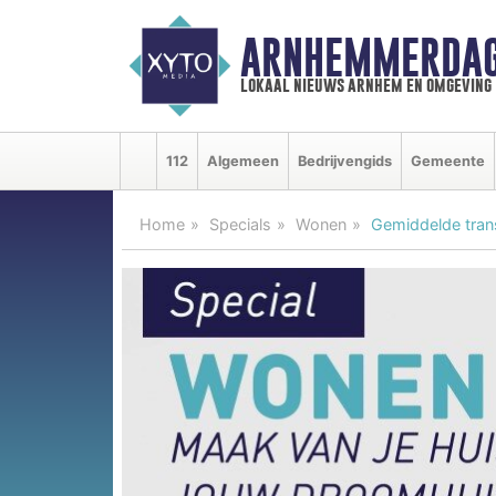
ARNHEMMERDAG
lokaal nieuws arnhem en omgeving
112
Algemeen
Bedrijvengids
Gemeente
Home
Specials
Wonen
Gemiddelde tran