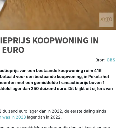
IEPRIJS KOOPWONING IN
D EURO
Bron:
CBS
ctieprijs van een bestaande koopwoning ruim 416
betaald voor een bestaande koopwoning, in Pekela het
emeenten met een gemiddelde transactieprijs boven 1
ld lager dan 250 duizend euro. Dit blijkt uit cijfers van
 duizend euro lager dan in 2022, de eerste daling sinds
n was in 2023
lager dan in 2022.
en hogere gemiddelde verkoopprijs dan het jaar daarvoor.