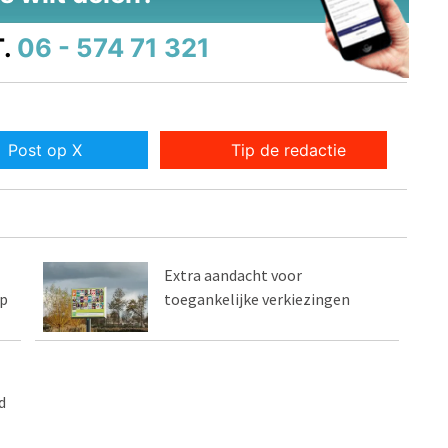
.
06 - 574 71 321
Post op X
Tip de redactie
Extra aandacht voor
lp
toegankelijke verkiezingen
d