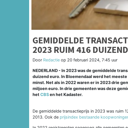
GEMIDDELDE TRANSACT
2023 RUIM 416 DUIZEN
Door
Redactie
op
20 februari 2024, 7:45 uur
NEDERLAND - In 2023 was de gemiddelde transa
duizend euro. In Bloemendaal werd het meeste 
minst. Net als in 2022 waren er in 2023 drie g
miljoen euro. In drie gemeenten was deze gemidde
het
CBS
en het Kadaster.
De gemiddelde transactieprijs in 2023 was ruim 12
2013. Ook de
prijsindex bestaande koopwoninge
In 2022 registreerden nagenoeg alle gemeenten e