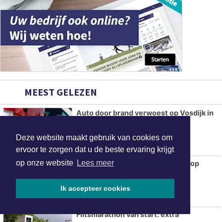
MEEST GELEZEN
Auto door brand verwoest op Vosdijk in
Arnhem
Deze website maakt gebruik van cookies om
ervoor te zorgen dat u de beste ervaring krijgt
op onze website
Lees meer
Antiek, Curiosa en Brocante Fair op
Landgoed Middachten
Ik accepteer cookies
Flitsmarathon van start: extra