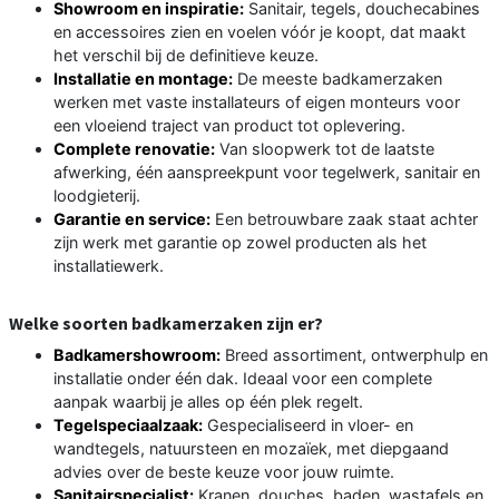
Showroom en inspiratie:
Sanitair, tegels, douchecabines
en accessoires zien en voelen vóór je koopt, dat maakt
het verschil bij de definitieve keuze.
Installatie en montage:
De meeste badkamerzaken
werken met vaste installateurs of eigen monteurs voor
een vloeiend traject van product tot oplevering.
Complete renovatie:
Van sloopwerk tot de laatste
afwerking, één aanspreekpunt voor tegelwerk, sanitair en
loodgieterij.
Garantie en service:
Een betrouwbare zaak staat achter
zijn werk met garantie op zowel producten als het
installatiewerk.
Welke soorten badkamerzaken zijn er?
Badkamershowroom:
Breed assortiment, ontwerphulp en
installatie onder één dak. Ideaal voor een complete
aanpak waarbij je alles op één plek regelt.
Tegelspeciaalzaak:
Gespecialiseerd in vloer- en
wandtegels, natuursteen en mozaïek, met diepgaand
advies over de beste keuze voor jouw ruimte.
Sanitairspecialist:
Kranen, douches, baden, wastafels en