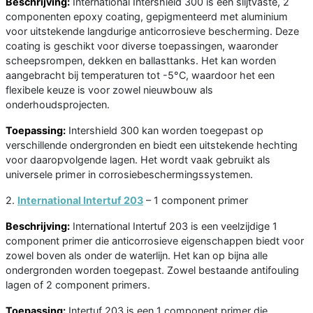
Beschrijving:
International Intershield 300 is een slijtvaste, 2
componenten epoxy coating, gepigmenteerd met aluminium
voor uitstekende langdurige anticorrosieve bescherming. Deze
coating is geschikt voor diverse toepassingen, waaronder
scheepsrompen, dekken en ballasttanks. Het kan worden
aangebracht bij temperaturen tot -5°C, waardoor het een
flexibele keuze is voor zowel nieuwbouw als
onderhoudsprojecten.
Toepassing:
Intershield 300 kan worden toegepast op
verschillende ondergronden en biedt een uitstekende hechting
voor daaropvolgende lagen. Het wordt vaak gebruikt als
universele primer in corrosiebeschermingssystemen.
2.
International Intertuf 203
– 1 component primer
Beschrijving:
International Intertuf 203 is een veelzijdige 1
component primer die anticorrosieve eigenschappen biedt voor
zowel boven als onder de waterlijn. Het kan op bijna alle
ondergronden worden toegepast. Zowel bestaande antifouling
lagen of 2 component primers.
Toepassing:
Intertuf 203 is een 1 component primer die