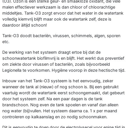
(O3). Ozon is een sterke geur- en smaakloze oxidant, die vele
malen effectiever werkzaam is dan chloor of chloorachtige
middeltjes. Tank-O3 zorgt ervoor dat het water in de watertank
volledig kiemvrij blijft maar ook de watertank zelf, deze is
daardoor àltijd schoon!
Tank-O3 doodt bacteriën, virussen, schimmels, algen, sporen
etc.
De werking van het systeem draagt ertoe bij dat de
schoonwatertank biofilmvrij is en blijft. Het werkt dus preventief
om ziekte door virussen of bacteriën, zoals bijvoorbeeld
Legionella te voorkomen. Hygiène voorop in deze hectische tijd.
Inbouw van het Tank-O3 systeem is het eenvoudig, zeker
wanneer de tank al (nieuw) of nog schoon is. Bij een gebruikt
vaartuig wordt de watertank eerst schoongemaakt, dat gebeurt
door het systeem zelf. Na een paar dagen is de tank
brandschoon. Nog even de tank spoelen en vanaf dan alleen
nog water (bij)vullen. Het systeem daarna ca. 1 x per maand
controleren op kalkaanslag en zo nodig schoonmaken.
Dit is eenvoudig te doen door de electrolysecel voor enige tijd in