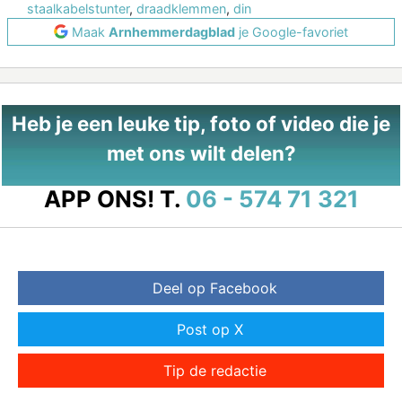
staalkabelstunter
,
draadklemmen
,
din
Maak
Arnhemmerdagblad
je Google-favoriet
Heb je een leuke tip, foto of video die je
met ons wilt delen?
APP ONS!
T.
06 - 574 71 321
Deel op Facebook
Post op X
Tip de redactie