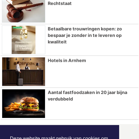
Rechtstaat
Betaalbare trouwringen kopen: zo
bespaar je zonder in te leveren op
kwaliteit
Hotels in Arnhem
Aantal fastfoodzaken in 20 jaar bijna
verdubbeld
ONZE
PARTNERS
Deze website maakt gebruik van cookies om