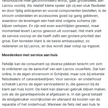
fietsindustrie mee geconfronteerd wordt, gaat grotendeels aan
Lacros voorbij. Als relatief kleine speler zijn zij een stuk flexibeler
en door tijdig anticiperen en vooral componenten bestellen, is de
stroom onderdelen en accessoires goed op gang gebleven,
waardoor de leveringen een heel eind volgens schema zijn
blijven verlopen. En zijn wel even wachttijden geweest, maar
momenteel levert Lacros gewoon uit voorraad. Het merk stelt
de service voorop en die heeft zelfs een grotere prioriteit dan
groei. Een tevreden klant is de beste ambassadeur, zo
redeneren ze bij Lacros, en dus wordt daar volop op ingezet.
Meedenken met service aan huis
Feitelijk kan de consument op diverse plekken terecht om zich
te oriënteren op de aanschaf van een Lacros vouwfiets. Dat kan
online, in de eigen showroom in Schijndel, maar ook bij erkende
fietsdealers of caravanbedrijven. Voor service- en onderhoud
schakelt Lacros de eigen servicedienst in, die gewoon bij de
klant aan huis komt. De klant kan daarvan gebruik blijven maken,
ook als de garantieperiode al afgelopen is. In dat geval betaalt
de eindgebruiker voorrijkosten en uiteraard de kosten van de
reparatie of het onderhoud. Wanneer de fiets niet aan huis te