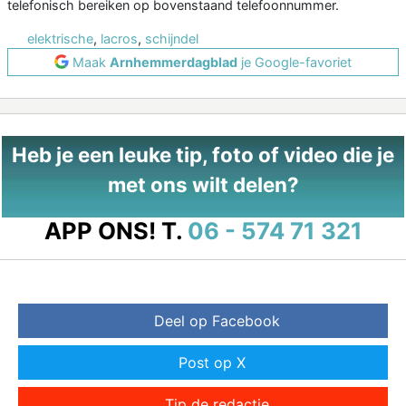
telefonisch bereiken op bovenstaand telefoonnummer.
elektrische
,
lacros
,
schijndel
Maak
Arnhemmerdagblad
je Google-favoriet
Heb je een leuke tip, foto of video die je
met ons wilt delen?
APP ONS!
T.
06 - 574 71 321
Deel op Facebook
Post op X
Tip de redactie