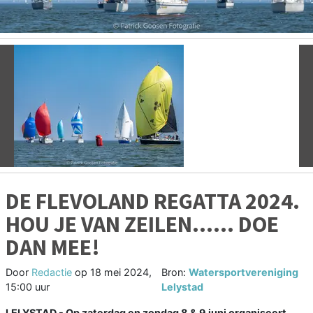
Vorige
V
DE FLEVOLAND REGATTA 2024.
HOU JE VAN ZEILEN...... DOE
DAN MEE!
Door
Redactie
op
18 mei 2024,
Bron:
Watersportvereniging
15:00 uur
Lelystad
LELYSTAD - Op zaterdag en zondag 8 & 9 juni organiseert