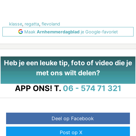
klasse
,
regatta
,
flevoland
Maak
Arnhemmerdagblad
je Google-favoriet
Heb je een leuke tip, foto of video die je
met ons wilt delen?
APP ONS!
T.
06 - 574 71 321
Deel op Facebook
Post op X