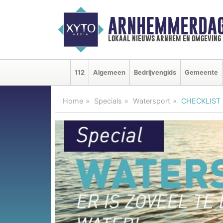
ARNHEMMERDAG
lokaal nieuws arnhem en omgeving
112
Algemeen
Bedrijvengids
Gemeente
Home
Specials
Watersport
CHECKLIST |