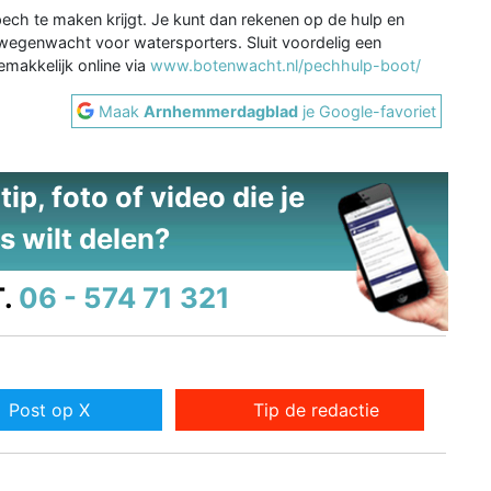
 pech te maken krijgt. Je kunt dan rekenen op de hulp en
egenwacht voor watersporters. Sluit voordelig een
emakkelijk online via
www.botenwacht.nl/pechhulp-boot/
Maak
Arnhemmerdagblad
je Google-favoriet
ip, foto of video die je
s wilt delen?
.
06 - 574 71 321
Post op X
Tip de redactie