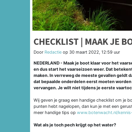
CHECKLIST | MAAK JE B
Door
Redactie
op
30 maart 2022, 12:59 uur
NEDERLAND - Maak je boot klaar voor het vaarse
en dus start het vaarseizoen weer. Dat beteken
maken. In verreweg de meeste gevallen geldt dat
dat bepaalde onderdelen eerst moeten worden g
vervangen. Je wilt niet tijdens je eerste vaarto
Wij geven je graag een handige checklist om je bo
punten hebt nagelopen, dan kun je met een gerust
meer handige tips op
www.botenwacht.nl/kennis-
Wat als je toch pech krijgt op het water?