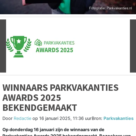
Vorige
V
WINNAARS PARKVAKANTIES
AWARDS 2025
BEKENDGEMAAKT
Door
Redactie
op
16 januari 2025, 11:36 uur
Bron:
Parkvakanties
Op donderdag 16 januari zijn de winnaars van de
Parkvakanties Awards 2025 bekendgemaakt. Bezoekers van