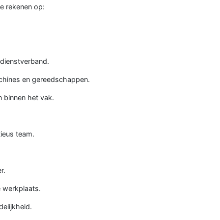
je rekenen op:
 dienstverband.
hines en gereedschappen.
n binnen het vak.
tieus team.
r.
 werkplaats.
elijkheid.