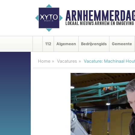
ARNHEMMERDAG
lokaal nieuws arnhem en omgeving
112
Algemeen
Bedrijvengids
Gemeente
Home
Vacatures
Vacature: Machinaal Hout