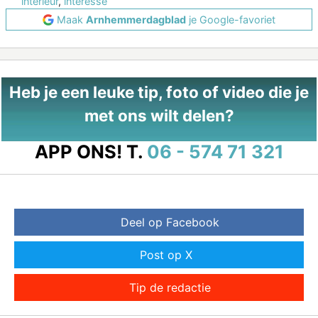
interieur
,
interesse
Maak
Arnhemmerdagblad
je Google-favoriet
Heb je een leuke tip, foto of video die je
met ons wilt delen?
APP ONS!
T.
06 - 574 71 321
Deel op Facebook
Post op X
Tip de redactie