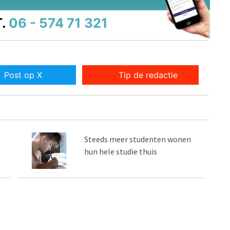
.
06 - 574 71 321
Post op X
Tip de redactie
Steeds meer studenten wonen
hun hele studie thuis