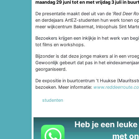
maandag 29 juni tot en met vrijdag 3 juli in bu
De presentatie maakt deel uit van de
’
Red Deer Ro
en derdejaars ArtEZ-studenten hun werk tonen op t
meer wijkcentrum Bakermat, Inloophuis Sint Marte
Bezoekers krijgen een inkijkje in het werk van be
tot films en workshops.
Bijzonder is dat deze jonge makers al in een vro
Gewoonlijk gebeurt dat pas in het eindexamenjaar.
georganiseerd.
De expositie in buurtcentrum ’t Huukse (Mauritsst
bezoeken. Meer informatie:
www.reddeerroute.c
studenten
Heb je een leuke t
met on