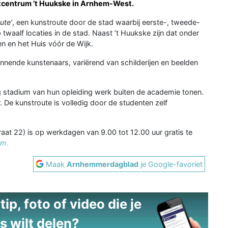
urtcentrum
’t Huukske in Arnhem-West.
ute
’
, een kunstroute door de stad waarbij eerste-, tweede-
waalf locaties in de stad. Naast ’t Huukske zijn dat onder
n en het Huis vóór de Wijk.
ginnende kunstenaars, variërend van schilderijen en beelden
eg stadium van hun opleiding werk buiten de academie tonen.
 De kunstroute is volledig door de studenten zelf
raat 22) is op werkdagen van 9.00 tot 12.00 uur gratis te
om
.
Maak
Arnhemmerdagblad
je Google-favoriet
ip, foto of video die je
s wilt delen?