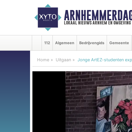
ARNHEMMERDAG
lokaal nieuws arnhem en omgeving
112
Algemeen
Bedrijvengids
Gemeente
Home
Uitgaan
Jonge ArtEZ-studenten exp