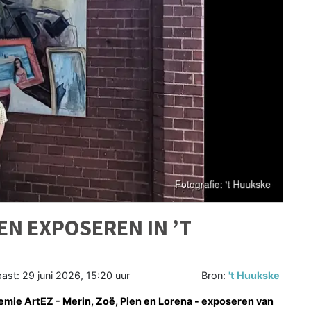
N EXPOSEREN IN ’T
past:
29 juni 2026, 15:20 uur
Bron:
't Huukske
mie ArtEZ - Merin, Zoë
, Pien en Lorena - exposeren van