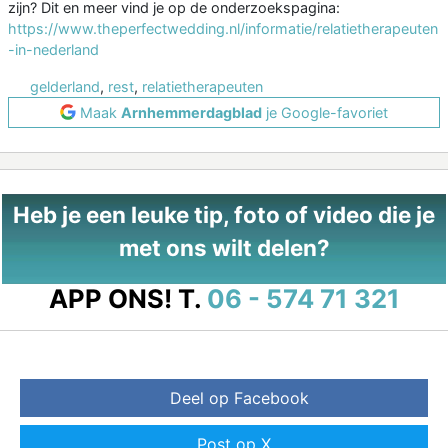
zijn? Dit en meer vind je op de onderzoekspagina:
https://www.theperfectwedding.nl/informatie/relatietherapeuten
-in-nederland
gelderland
,
rest
,
relatietherapeuten
Maak
Arnhemmerdagblad
je Google-favoriet
Heb je een leuke tip, foto of video die je
met ons wilt delen?
APP ONS!
T.
06 - 574 71 321
Deel op Facebook
Post op X