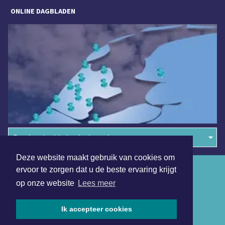
ONLINE DAGBLADEN
Overige dagbladen in de regio
Deze website maakt gebruik van cookies om
Algemene voorwaarden
ervoor te zorgen dat u de beste ervaring krijgt
op onze website
Lees meer
Disclaimer
Privacy Statement
Ik accepteer cookies
Copyright (c) 2026 | Arnhemmerdagblad.nl - Alle rechten