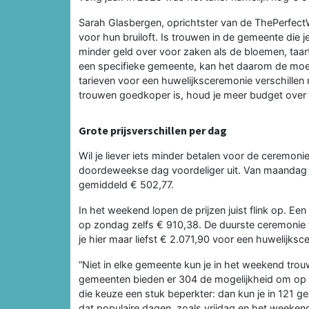
Sarah Glasbergen, oprichtster van de ThePerfectW
voor hun bruiloft. Is trouwen in de gemeente die 
minder geld over voor zaken als de bloemen, taart
een specifieke gemeente, kan het daarom de moei
tarieven voor een huwelijksceremonie verschillen
trouwen goedkoper is, houd je meer budget over v
Grote prijsverschillen per dag
Wil je liever iets minder betalen voor de ceremon
doordeweekse dag voordeliger uit. Van maandag t
gemiddeld € 502,77.
In het weekend lopen de prijzen juist flink op. 
op zondag zelfs € 910,38. De duurste ceremonie v
je hier maar liefst € 2.071,90 voor een huwelijks
“Niet in elke gemeente kun je in het weekend tr
gemeenten bieden er 304 de mogelijkheid om op z
die keuze een stuk beperkter: dan kun je in 121 
dat populaire dagen, zoals vrijdag en het weeken