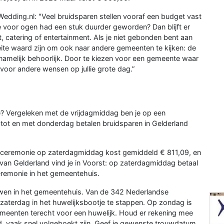
edding.nl: "Veel bruidsparen stellen vooraf een budget vast
je voor ogen had een stuk duurder geworden? Dan blijft er
, catering of entertainment. Als je niet gebonden bent aan
te waard zijn om ook naar andere gemeenten te kijken: de
 namelijk behoorlijk. Door te kiezen voor een gemeente waar
oor andere wensen op jullie grote dag.”
ie? Vergeleken met de vrijdagmiddag ben je op een
ot en met donderdag betalen bruidsparen in Gelderland
Een ceremonie op zaterdagmiddag kost gemiddeld € 811,09, en
an Gelderland vind je in Voorst: op zaterdagmiddag betaal
ceremonie in het gemeentehuis.
ouwen in het gemeentehuis. Van de 342 Nederlandse
aterdag in het huwelijksbootje te stappen. Op zondag is
gemeenten terecht voor een huwelijk. Houd er rekening mee
d, vaak snel volgeboekt zijn. Geef je gewenste trouwdatum