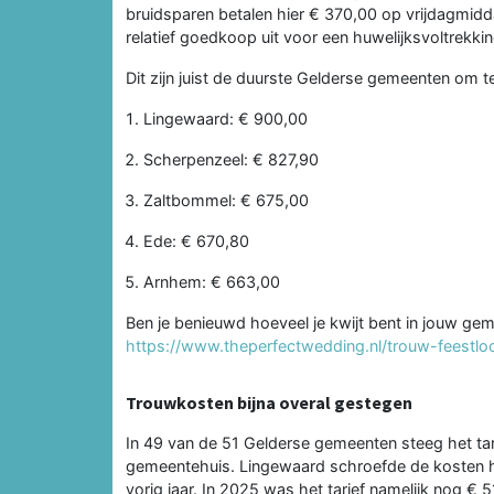
bruidsparen betalen hier € 370,00 op vrijdagmidd
relatief goedkoop uit voor een huwelijksvoltrekki
Dit zijn juist de duurste Gelderse gemeenten om 
Lingewaard: € 900,00
Scherpenzeel: € 827,90
Zaltbommel: € 675,00
Ede: € 670,80
Arnhem: € 663,00
Ben je benieuwd hoeveel je kwijt bent in jouw gem
https://www.theperfectwedding.nl/trouw-feestlo
Trouwkosten bijna overal gestegen
In 49 van de 51 Gelderse gemeenten steeg het tar
gemeentehuis. Lingewaard schroefde de kosten h
vorig jaar. In 2025 was het tarief namelijk nog € 