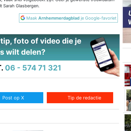
lt Sarah Glasbergen.
Maak
Arnhemmerdagblad
je Google-favoriet
ip, foto of video die je
s wilt delen?
.
06 - 574 71 321
Post op X
Tip de redactie