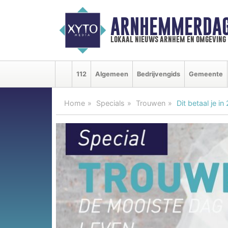
ARNHEMMERDAG
lokaal nieuws arnhem en omgeving
112
Algemeen
Bedrijvengids
Gemeente
Home
Specials
Trouwen
Dit betaal je i