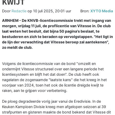
KWIJT
Door
Redactie
op
10 juli 2025, 20:01 uur
Bron:
XYTO Media
ARNHEM - De KNVB-licentiecommissie trekt met ingang van
morgen, vrijdag 11 juli, de proflicentie van Vitesse in. De club
laat weten het besluit, dat bijna 50 pagina's beslaat, te
bestuderen en zich te beraden op vervolgstappen. "Het ligt in
de lijn der verwachting dat Vitesse beroep zal aantekenen",
zo meldt de club.
Volgens de licentiecommissie van de bond "omzeilt en
ondermijnt Vitesse structureel over een langere periode het
licentiesysteem en blijft het dat doen". De club heeft ook
nagelaten de zogenaamde "laatste kans" die het kreeg in het
voorjaar van 2024, toen het ook de licentie dreigde kwijt te
raken, aan te grijpen voor verbetering.
De ploeg degradeerde vorig jaar vanui de Eredivisie. In de
Keuken Kampioen Divisie kreeg men afgelopen seizoen al 39
strafpunten en gisteren maakte de bond bekend dat Vitesse dit