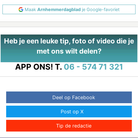
Maak
Arnhemmerdagblad
je Google-favoriet
Heb je een leuke tip, foto of video die je
met ons wilt delen?
APP ONS!
T.
06 - 574 71 321
Deel op Facebook
Post op X
Tip de redactie