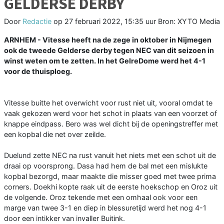
GELDERSE DERBY
Door
Redactie
op
27 februari 2022, 15:35 uur
Bron: XYTO Media
ARNHEM - Vitesse heeft na de zege in oktober in Nijmegen
ook de tweede Gelderse derby tegen NEC van dit seizoen in
winst weten om te zetten. In het GelreDome werd het 4-1
voor de thuisploeg.
Vitesse buitte het overwicht voor rust niet uit, vooral omdat te
vaak gekozen werd voor het schot in plaats van een voorzet of
knappe eindpass. Bero was wel dicht bij de openingstreffer met
een kopbal die net over zeilde.
Duelund zette NEC na rust vanuit het niets met een schot uit de
draai op voorsprong. Dasa had hem de bal met een mislukte
kopbal bezorgd, maar maakte die misser goed met twee prima
corners. Doekhi kopte raak uit de eerste hoekschop en Oroz uit
de volgende. Oroz tekende met een omhaal ook voor een
marge van twee 3-1 en diep in blessuretijd werd het nog 4-1
door een intikker van invaller Buitink.