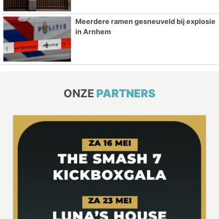
Meerdere ramen gesneuveld bij explosie
in Arnhem
ONZE
PARTNERS