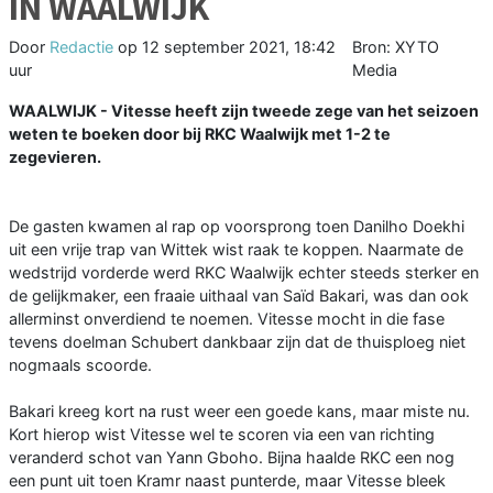
IN WAALWIJK
Door
Redactie
op
12 september 2021, 18:42
Bron: XYTO
uur
Media
WAALWIJK - Vitesse heeft zijn tweede zege van het seizoen
weten te boeken door bij RKC Waalwijk met 1-2 te
zegevieren.
De gasten kwamen al rap op voorsprong toen Danilho Doekhi
uit een vrije trap van Wittek wist raak te koppen. Naarmate de
wedstrijd vorderde werd RKC Waalwijk echter steeds sterker en
de gelijkmaker, een fraaie uithaal van Saïd Bakari, was dan ook
allerminst onverdiend te noemen. Vitesse mocht in die fase
tevens doelman Schubert dankbaar zijn dat de thuisploeg niet
nogmaals scoorde.
Bakari kreeg kort na rust weer een goede kans, maar miste nu.
Kort hierop wist Vitesse wel te scoren via een van richting
veranderd schot van Yann Gboho. Bijna haalde RKC een nog
een punt uit toen Kramr naast punterde, maar Vitesse bleek