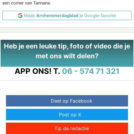
een corner van Tannane.
Maak
Arnhemmerdagblad
je Google-favoriet
Heb je een leuke tip, foto of video die je
met ons wilt delen?
APP ONS!
T.
06 - 574 71 321
Deel op Facebook
Post op X
Tip de redactie