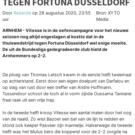
TEGEN FORTUNA DÜSSELDORF
Door
Redactie
op
28 augustus 2020, 23:55
Bron: XYTO
uur
Media
ARNHEM - Vitesse is in de oefencampagne voor het nieuwe
seizoen nog altijd ongeslagen al kostte dat in de
thuiswedstrijd tegen Fortuna Düsseldorf wel enige moeite.
De uit de Bundesliga gedegradeerde club hield de
Arnhemmers op 2-2.
De ploeg van Thomas Letsch kwam in de eerste helft tweemaal
op achterstand. Eerst door een eigen doelpunt van Darfalou en
op slag van rust door een treffer van Andre Hoffmann.
Tussendoor schoot de toch al in vorm zijnde Oussama Tannane
fraai raak uit een vrije trap.
In de tweede helft kroop Vitesse een aantal malen door het oog
van de naald. Zo wist Bazoer een bal van de lijn te redden en
stond ook keeper Pasveer zijn mannetje. Halverwege de tweede
helft was het Mutus bero die koppend voor de 2-2 zorgde na