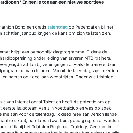
hardlopen? En ben je toe aan een nieuwe sportieve
iathlon Bond een gratis
talentdag
op Papendal en bij het
chttien jaar oud krijgen de kans om zich te laten zien.
nemer krijgt een persoonlijk dagprogramma. Tijdens de
rdlooptraining onder leiding van ervaren NTB-trainers.
ver jeugdtriathlon bij verenigingen of – als de trainers daar
entprogramma van de bond. Vanuit de talentdag zijn meerdere
u en nemen ook deel aan wedstrijden. Onder wie triathlon
atus van Internationaal Talent en heeft de potentie om op
 het eerste jeugdteam van zijn voetbalclub en was op zoek
de me aan voor de talentdag. Ik deed mee aan verschillende
aal niet kon), hardlopen (wat best goed ging) en er werden
d of ik bij het Triathlon Regionaal Trainings Centrum in
n ben ik overgestapt en het is de beste beslissing van mijn