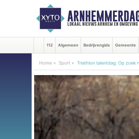
ARNHEMMERDAG
lokaal nieuws arnhem en omgeving
112
Algemeen
Bedrijvengids
Gemeente
Home
Sport
Triathlon talentdag: Op zoek 