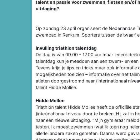
talent en passie voor zwemmen, fietsen en/of 
uitdaging?
Op zondag 23 april organiseert de Nederlandse Tr
zwembad in Renkum. Sporters tussen de twaalf en a
Invulling triathlon talentdag
De dag is van 09.00 - 17.00 uur maar iedere deel
talentdag kun je meedoen aan een zwem- en een ha
Tevens krijg je tips en tricks maar ook informatie o
mogelijkheden toe zien – informatie over het tal
atleten doorgestroomd naar (inter)nationaal nivea
talent Hidde Mollee.
Hidde Mollee
Triathlon talent Hidde Mollee heeft de officiële st
(inter)nationaal niveau door te breken. Hij zat in
naar een nieuwe uitdaging. ‘’Mijn gymleraar meld
testen. Ik moest zwemmen (wat ik toen nog helem
allerlei andere zaken gemeten. Daarna werd gevraag
Alkmaar wilde komen trainen. Na het voetbalseizoe