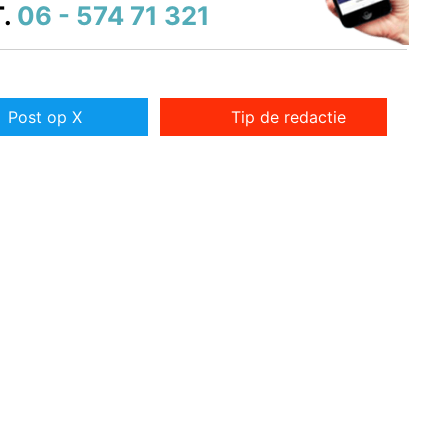
.
06 - 574 71 321
Post op X
Tip de redactie