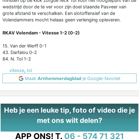
minuten op de klok zorgde Nick Tol voor het hoogtepunt van de
wedstrijd door de te ver voor zijn doel staande Pasveer van
grote afstand te verschalken. Een slotoffensief van de
Volendammers mocht helaas geen verlenging opleveren.
RKAV Volendam - Vitesse 1-2 (0-2)
15. Van der Werff 0-1
43. Darfalou 0-2
84. N. Tol 1-2
vitesse
,
tol
Maak
Arnhemmerdagblad
je Google-favoriet
Heb je een leuke tip, foto of video die je
met ons wilt delen?
APP ONS!
T.
06 - 574 71 321