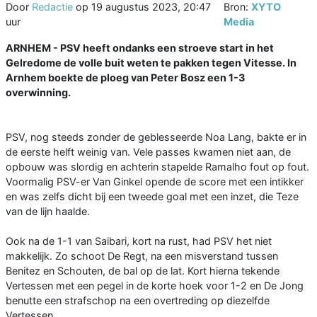
Door
Redactie
op
19 augustus 2023, 20:47
Bron:
XYTO
uur
Media
ARNHEM - PSV heeft ondanks een stroeve start in het
Gelredome de volle buit weten te pakken tegen Vitesse. In
Arnhem boekte de ploeg van Peter Bosz een 1-3
overwinning.
PSV, nog steeds zonder de geblesseerde Noa Lang, bakte er in
de eerste helft weinig van. Vele passes kwamen niet aan, de
opbouw was slordig en achterin stapelde Ramalho fout op fout.
Voormalig PSV-er Van Ginkel opende de score met een intikker
en was zelfs dicht bij een tweede goal met een inzet, die Teze
van de lijn haalde.
Ook na de 1-1 van Saibari, kort na rust, had PSV het niet
makkelijk. Zo schoot De Regt, na een misverstand tussen
Benitez en Schouten, de bal op de lat. Kort hierna tekende
Vertessen met een pegel in de korte hoek voor 1-2 en De Jong
benutte een strafschop na een overtreding op diezelfde
Vertessen.