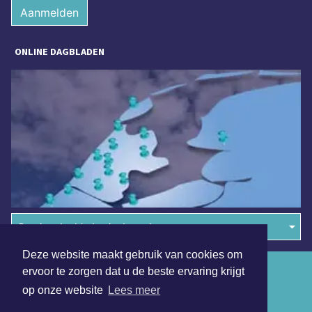
Aanmelden
ONLINE DAGBLADEN
Overige dagbladen in de regio
Deze website maakt gebruik van cookies om
Algemene voorwaarden
ervoor te zorgen dat u de beste ervaring krijgt
op onze website
Lees meer
Disclaimer