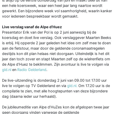
is altijd op de eerste donderdag van juni en maakt deel uit van
een hele koersweek, waar een heel jaar lang naartoe wordt
gewerkt. Een bijzondere week vol saamhorigheid, waarin kanker
voor iedereen bespreekbaar wordt gemaakt.
Live verslag vanaf de Alpe d’Huez
Presentator Erik van der Pol is op 2 juni aanwezig bij de
koersdag en doet live verslag. Ook verslaggever Maarten Beeks
is erbij. Hij opperde 2 jaar geleden het idee om zelf mee te doen
aan de fietstour, maar door de geldende coronamaatregelen
destijds kon dit plan helaas niet doorgaan. Uiteindelijk is het dit
jaar dan toch zover en stapt Maarten zelf op de wielrenfiets om
de Alpe d’Huez te beklimmen. Zijn avontuur is live te volgen via
gld.nl
en
Radio Gelderland
.
De live-uitzending is donderdag 2 juni van 09.00 tot 17.00 uur
live te volgen op TV Gelderland en via
gld.nl.
Om 17.20 uur is de
compilatie te zien, met alle hoogtepunten van deze bijzondere
dag (daarna ieder uur herhaald).
De jubileumeditie van Alpe d’HuZes kon de afgelopen twee jaar
geen doorgang vinden vanwege de geldende