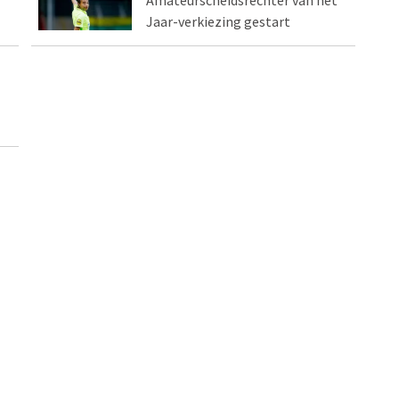
Amateurscheidsrechter van het
Jaar-verkiezing gestart