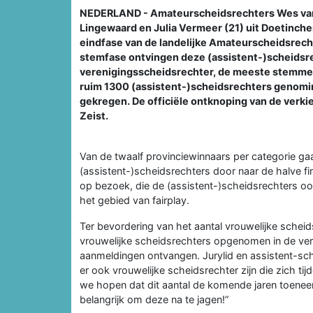
NEDERLAND - Amateurscheidsrechters Wes van K
Lingewaard en Julia Vermeer (21) uit Doetinch
eindfase van de landelijke Amateurscheidsrech
stemfase ontvingen deze (assistent-)scheidsre
verenigingsscheidsrechter, de meeste stemmen v
ruim 1300 (assistent-)scheidsrechters genom
gekregen. De officiële ontknoping van de verki
Zeist.
Van de twaalf provinciewinnaars per categorie gaan
(assistent-)scheidsrechters door naar de halve fi
op bezoek, die de (assistent-)scheidsrechters oo
het gebied van fairplay.
Ter bevordering van het aantal vrouwelijke scheid
vrouwelijke scheidsrechters opgenomen in de verki
aanmeldingen ontvangen. Jurylid en assistent-sc
er ook vrouwelijke scheidsrechter zijn die zich t
we hopen dat dit aantal de komende jaren toenee
belangrijk om deze na te jagen!”