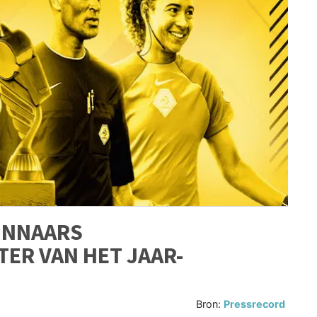
INNAARS
ER VAN HET JAAR-
Bron:
Pressrecord