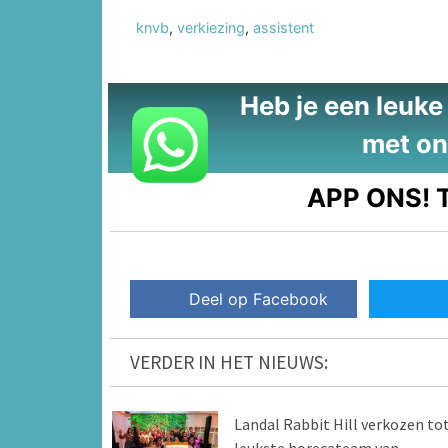
knvb
,
verkiezing
,
assistent
Heb je een leuke t
met on
APP ONS!
T
Deel op Facebook
VERDER IN HET NIEUWS:
Landal Rabbit Hill verkozen to