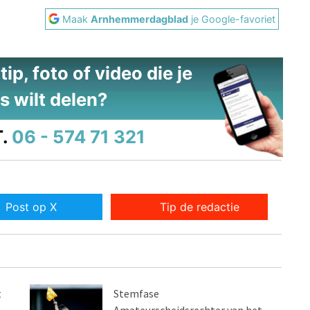
Maak
Arnhemmerdagblad
je Google-favoriet
ip, foto of video die je
s wilt delen?
.
06 - 574 71 321
Post op X
Tip de redactie
t
Stemfase