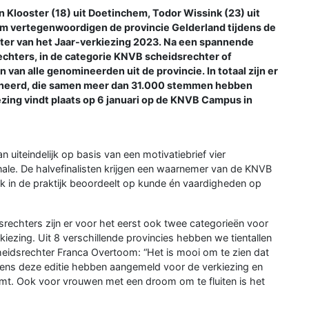
looster (18) uit Doetinchem, Todor Wissink (23) uit
em vertegenwoordigen de provincie Gelderland tijdens de
ter van het Jaar-verkiezing 2023. Na een spannende
chters, in de categorie KNVB scheidsrechter of
an alle genomineerden uit de provincie. In totaal zijn er
ineerd, die samen meer dan 31.000 stemmen hebben
ezing vindt plaats op 6 januari op de KNVB Campus in
 uiteindelijk op basis van een motivatiebrief vier
nale. De halvefinalisten krijgen een waarnemer van de KNVB
k in de praktijk beoordeelt op kunde én vaardigheden op
srechters zijn er voor het eerst ook twee categorieën voor
ezing. Uit 8 verschillende provincies hebben we tientallen
heidsrechter Franca Overtoom: “Het is mooi om te zien dat
ijdens deze editie hebben aangemeld voor de verkiezing en
mt. Ook voor vrouwen met een droom om te fluiten is het