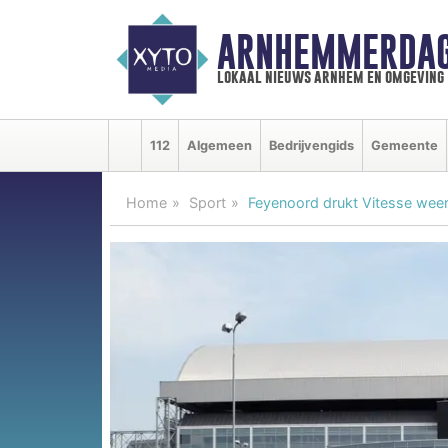
ARNHEMMERDAG
lokaal nieuws arnhem en omgeving
112
Algemeen
Bedrijvengids
Gemeente
Home
Sport
Feyenoord drukt Vitesse weer