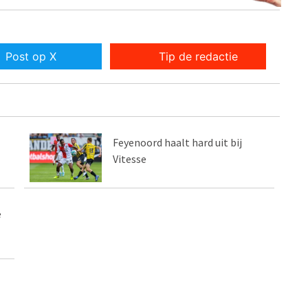
Post op X
Tip de redactie
Feyenoord haalt hard uit bij
Vitesse
e