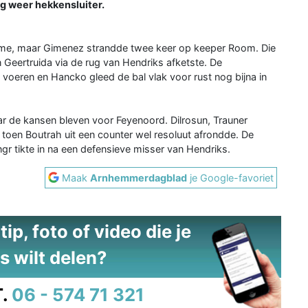
g weer hekkensluiter.
dome, maar Gimenez strandde twee keer op keeper Room. Die
Geertruida via de rug van Hendriks afketste. De
oeren en Hancko gleed de bal vlak voor rust nog bijna in
r de kansen bleven voor Feyenoord. Dilrosun, Trauner
 toen Boutrah uit een counter wel resoluut afrondde. De
ngr tikte in na een defensieve misser van Hendriks.
Maak
Arnhemmerdagblad
je Google-favoriet
ip, foto of video die je
s wilt delen?
.
06 - 574 71 321