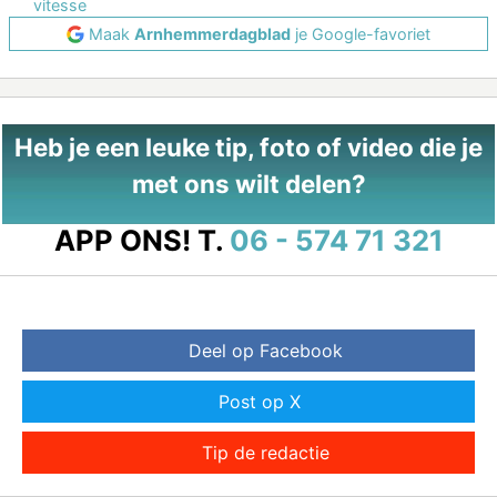
vitesse
Maak
Arnhemmerdagblad
je Google-favoriet
Heb je een leuke tip, foto of video die je
met ons wilt delen?
APP ONS!
T.
06 - 574 71 321
Deel op Facebook
Post op X
Tip de redactie