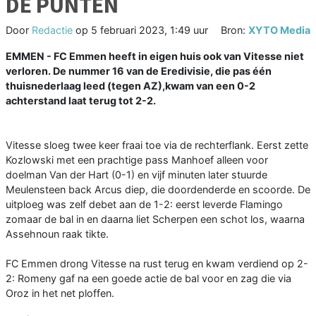
DE PUNTEN
Door
Redactie
op
5 februari 2023, 1:49 uur
Bron:
XYTO Media
EMMEN - FC Emmen heeft in eigen huis ook van Vitesse niet
verloren. De nummer 16 van de Eredivisie, die pas één
thuisnederlaag leed (tegen AZ),kwam van een 0-2
achterstand laat terug tot 2-2.
Vitesse sloeg twee keer fraai toe via de rechterflank. Eerst zette
Kozlowski met een prachtige pass Manhoef alleen voor
doelman Van der Hart (0-1) en vijf minuten later stuurde
Meulensteen back Arcus diep, die doordenderde en scoorde. De
uitploeg was zelf debet aan de 1-2: eerst leverde Flamingo
zomaar de bal in en daarna liet Scherpen een schot los, waarna
Assehnoun raak tikte.
FC Emmen drong Vitesse na rust terug en kwam verdiend op 2-
2: Romeny gaf na een goede actie de bal voor en zag die via
Oroz in het net ploffen.