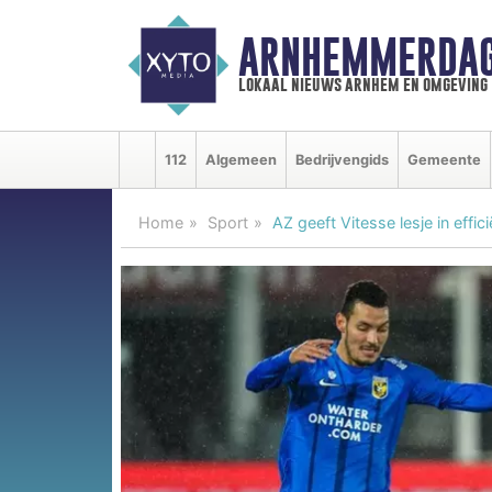
ARNHEMMERDAG
lokaal nieuws arnhem en omgeving
112
Algemeen
Bedrijvengids
Gemeente
Home
Sport
AZ geeft Vitesse lesje in effici