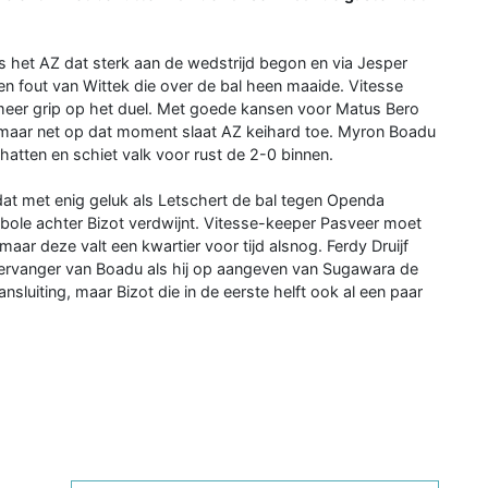
 het AZ dat sterk aan de wedstrijd begon en via Jesper
 een fout van Wittek die over de bal heen maaide. Vitesse
 meer grip op het duel. Met goede kansen voor Matus Bero
, maar net op dat moment slaat AZ keihard toe. Myron Boadu
tten en schiet valk voor rust de 2-0 binnen.
 dat met enig geluk als Letschert de bal tegen Openda
ole achter Bizot verdwijnt. Vitesse-keeper Pasveer moet
maar deze valt een kwartier voor tijd alsnog. Ferdy Druijf
 vervanger van Boadu als hij op aangeven van Sugawara de
sluiting, maar Bizot die in de eerste helft ook al een paar