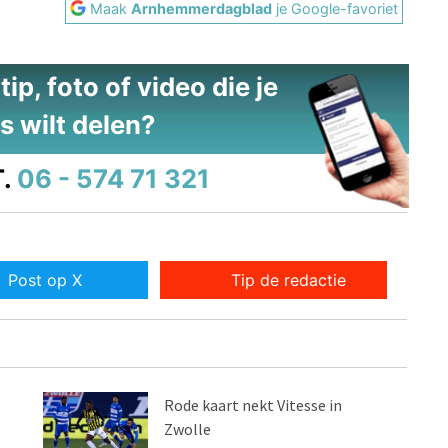
Maak
Arnhemmerdagblad
je Google-favoriet
ip, foto of video die je
s wilt delen?
.
06 - 574 71 321
Post op X
Tip de redactie
Rode kaart nekt Vitesse in
Zwolle