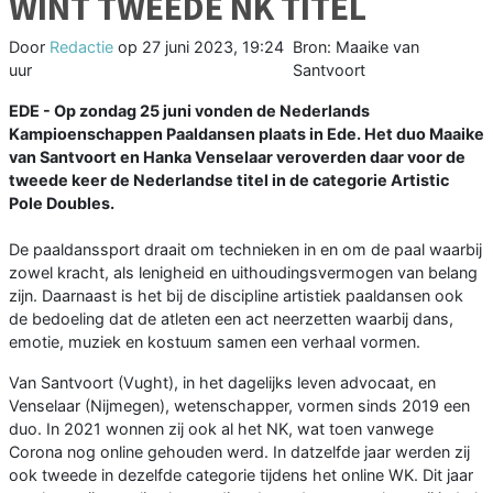
WINT TWEEDE NK TITEL
Door
Redactie
op
27 juni 2023, 19:24
Bron: Maaike van
uur
Santvoort
EDE - Op zondag 25 juni vonden de Nederlands
Kampioenschappen Paaldansen plaats in Ede. Het duo Maaike
van Santvoort en Hanka Venselaar veroverden daar voor de
tweede keer de Nederlandse titel in de categorie Artistic
Pole Doubles.
De paaldanssport draait om technieken in en om de paal waarbij
zowel kracht, als lenigheid en uithoudingsvermogen van belang
zijn. Daarnaast is het bij de discipline artistiek paaldansen ook
de bedoeling dat de atleten een act neerzetten waarbij dans,
emotie, muziek en kostuum samen een verhaal vormen.
Van Santvoort (Vught), in het dagelijks leven advocaat, en
Venselaar (Nijmegen), wetenschapper, vormen sinds 2019 een
duo. In 2021 wonnen zij ook al het NK, wat toen vanwege
Corona nog online gehouden werd. In datzelfde jaar werden zij
ook tweede in dezelfde categorie tijdens het online WK. Dit jaar