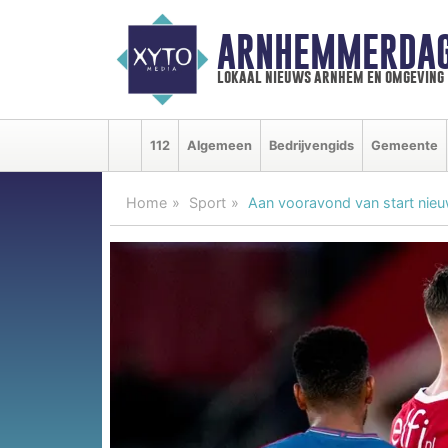
ARNHEMMERDAG
lokaal nieuws arnhem en omgeving
112
Algemeen
Bedrijvengids
Gemeente
Home
Sport
Aan vooravond van start nieuw