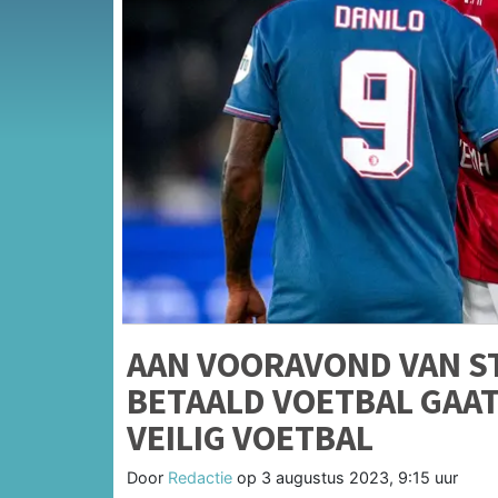
AAN VOORAVOND VAN S
BETAALD VOETBAL GAAT
VEILIG VOETBAL
Door
Redactie
op
3 augustus 2023, 9:15 uur