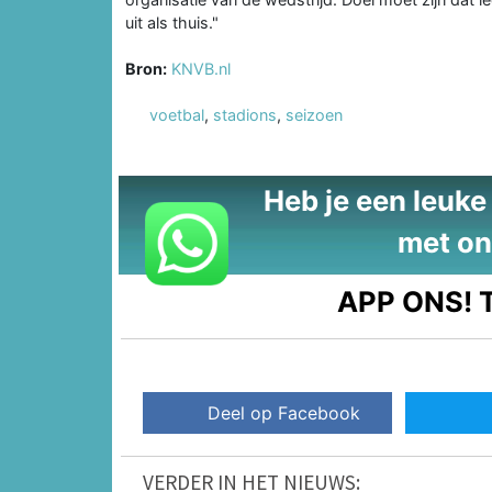
uit als thuis."
Bron:
KNVB.nl
voetbal
,
stadions
,
seizoen
Heb je een leuke t
met on
APP ONS!
T
Deel op Facebook
VERDER IN HET NIEUWS: