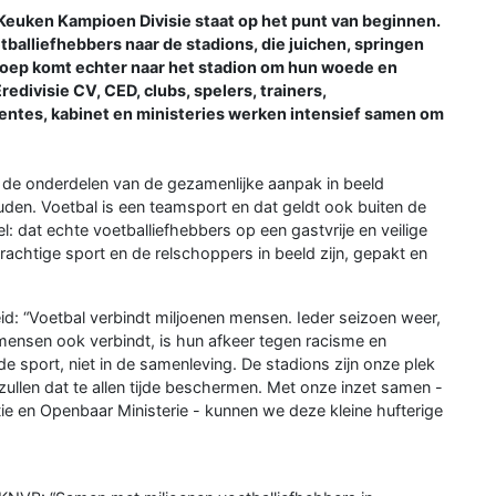
euken Kampioen Divisie staat op het punt van beginnen.
etballiefhebbers naar de stadions, die juichen, springen
groep komt echter naar het stadion om hun woede en
edivisie CV, CED, clubs, spelers, trainers,
eentes, kabinet en ministeries werken intensief samen om
de onderdelen van de gezamenlijke aanpak in beeld
en. Voetbal is een teamsport en dat geldt ook buiten de
l: dat echte voetballiefhebbers op een gastvrije en veilige
achtige sport en de relschoppers in beeld zijn, gepakt en
eid: “Voetbal verbindt miljoenen mensen. Ieder seizoen weer,
ensen ook verbindt, is hun afkeer tegen racisme en
de sport, niet in de samenleving. De stadions zijn onze plek
ullen dat te allen tijde beschermen. Met onze inzet samen -
ie en Openbaar Ministerie - kunnen we deze kleine hufterige