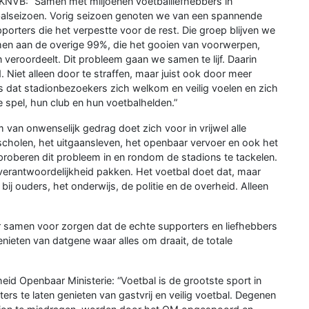
 KNVB: “Samen met miljoenen voetballiefhebbers in
tbalseizoen. Vorig seizoen genoten we van een spannende
orters die het verpestte voor de rest. Die groep blijven we
men aan de overige 99%, die het gooien van voorwerpen,
veroordeelt. Dit probleem gaan we samen te lijf. Daarin
 Niet alleen door te straffen, maar juist ook door meer
is dat stadionbezoekers zich welkom en veilig voelen en zich
spel, hun club en hun voetbalhelden.”
m van onwenselijk gedrag doet zich voor in vrijwel alle
holen, het uitgaansleven, het openbaar vervoer en ook het
e proberen dit probleem in en rondom de stadions te tackelen.
 verantwoordelijkheid pakken. Het voetbal doet dat, maar
k bij ouders, het onderwijs, de politie en de overheid. Alleen
r samen voor zorgen dat de echte supporters en liefhebbers
nieten van datgene waar alles om draait, de totale
heid Openbaar Ministerie: “Voetbal is de grootste sport in
ers te laten genieten van gastvrij en veilig voetbal. Degenen