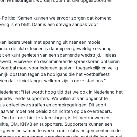
adion te misdragen, worden door het OM opgespoord en
le Politie: “Samen kunnen we ervoor zorgen dat komend
ilig is en blijft. Daar is een stevige aanpak voor
jken iedere week met spanning uit naar een mooie
adion de club steunen is daarbij een geweldige ervaring.
 zit en kunt genieten van een spannende wedstrijd. Helaas
eweld, vuurwerk en discriminerende spreekkoren ontsieren
oetbal moet voor iedereen gastvrij, toegankelijk en veilig
menlijk opstaan tegen de hooligans die het voetbalfeest
en dat zij niet langer welkom zijn in onze stadions.”
 Nederland: "Het wordt hoog tijd dat we ook in Nederland het
oedwillende supporters. We willen af van ongerichte
als collectieve straffen en combiregelingen. Dit soort
 daarvan moet het beleid zich richten op de overtreders.
. Om het ook hier te laten slagen, is lef, vertrouwen en
litie, OM, KNVB én supporters. Supporters kunnen een
 te geven en samen te werken met clubs en gemeenten in de
iedereen op een normale manier naar de wedstrijd kan, zowel