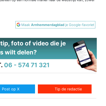
Maak
Arnhemmerdagblad
je Google-favoriet
ip, foto of video die je
s wilt delen?
.
06 - 574 71 321
Post op X
Tip de redactie