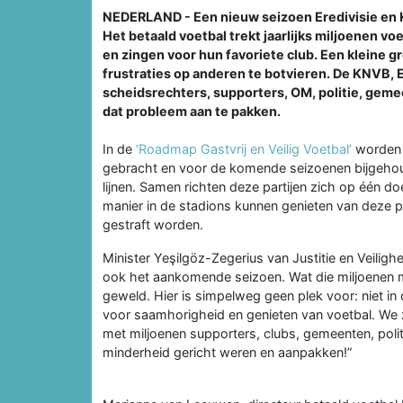
NEDERLAND - Een nieuw seizoen Eredivisie en K
Het betaald voetbal trekt jaarlijks miljoenen vo
en zingen voor hun favoriete club. Een kleine 
frustraties op anderen te botvieren. De KNVB, Er
scheidsrechters, supporters, OM, politie, gem
dat probleem aan te pakken.
In de
‘Roadmap Gastvrij en Veilig Voetbal’
worden 
gebracht en voor de komende seizoenen bijgehoud
lijnen. Samen richten deze partijen zich op één doe
manier in de stadions kunnen genieten van deze pr
gestraft worden.
Minister Yeşilgöz-Zegerius van Justitie en Veiligh
ook het aankomende seizoen. Wat die miljoenen m
geweld. Hier is simpelweg geen plek voor: niet in 
voor saamhorigheid en genieten van voetbal. We z
met miljoenen supporters, clubs, gemeenten, polit
minderheid gericht weren en aanpakken!”