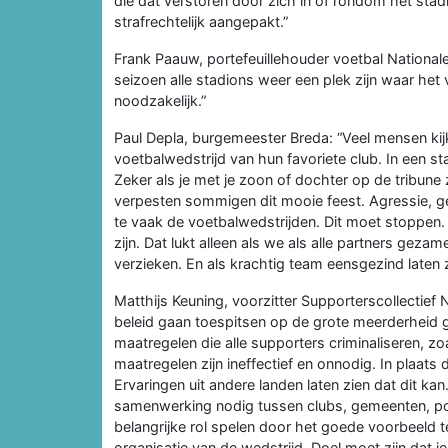
die dat verstoren door zich in of rondom het st
strafrechtelijk aangepakt.”
Frank Paauw, portefeuillehouder voetbal Nationa
seizoen alle stadions weer een plek zijn waar het ve
noodzakelijk.”
Paul Depla, burgemeester Breda: “Veel mensen ki
voetbalwedstrijd van hun favoriete club. In een st
Zeker als je met je zoon of dochter op de tribune
verpesten sommigen dit mooie feest. Agressie, g
te vaak de voetbalwedstrijden. Dit moet stoppen. V
zijn. Dat lukt alleen als we als alle partners geza
verzieken. En als krachtig team eensgezind laten zi
Matthijs Keuning, voorzitter Supporterscollectief
beleid gaan toespitsen op de grote meerderheid g
maatregelen die alle supporters criminaliseren, zo
maatregelen zijn ineffectief en onnodig. In plaats
Ervaringen uit andere landen laten zien dat dit kan
samenwerking nodig tussen clubs, gemeenten, po
belangrijke rol spelen door het goede voorbeeld
organisatie van de wedstrijd. Doel moet zijn dat 