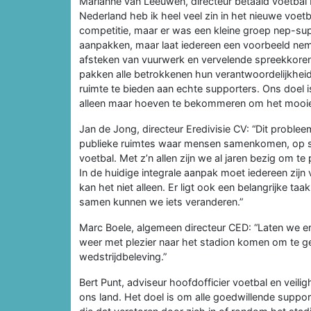
Marianne van Leeuwen, directeur betaald voetbal
Nederland heb ik heel veel zin in het nieuwe voe
competitie, maar er was een kleine groep nep-supp
aanpakken, maar laat iedereen een voorbeeld ne
afsteken van vuurwerk en vervelende spreekkoren 
pakken alle betrokkenen hun verantwoordelijkheid.
ruimte te bieden aan echte supporters. Ons doel 
alleen maar hoeven te bekommeren om het mooie 
Jan de Jong, directeur Eredivisie CV: “Dit problee
publieke ruimtes waar mensen samenkomen, op sc
voetbal. Met z’n allen zijn we al jaren bezig om t
In de huidige integrale aanpak moet iedereen zijn
kan het niet alleen. Er ligt ook een belangrijke taa
samen kunnen we iets veranderen.”
Marc Boele, algemeen directeur CED: “Laten we e
weer met plezier naar het stadion komen om te ge
wedstrijdbeleving.”
Bert Punt, adviseur hoofdofficier voetbal en veilig
ons land. Het doel is om alle goedwillende support