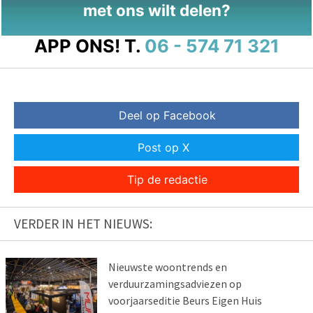
met ons wilt delen?
APP ONS!
T.
06 - 574 71 321
Deel op Facebook
Post op X
Tip de redactie
VERDER IN HET NIEUWS:
Nieuwste woontrends en
verduurzamingsadviezen op
voorjaarseditie Beurs Eigen Huis