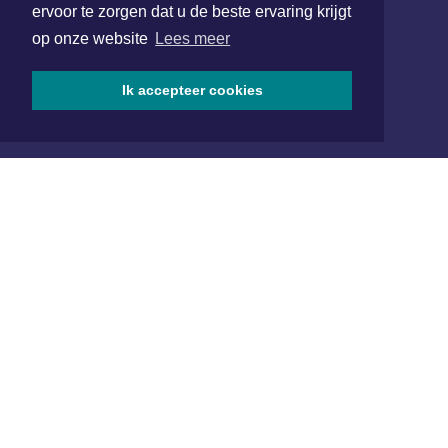
Hoofdvestiging:
ervoor te zorgen dat u de beste ervaring krijgt
van Benthuizenlaan 1
op onze website
Lees meer
1701 BZ Heerhugowaard
072 8200 600
Ik accepteer cookies
redactie@xyto.nl
www.xyto.nl
SOCIAL MEDIA
NIEUWSBRIEF AANMELDEN
Schrijf je in voor onze nieuwsbrief en krijg wekelijks een
samenvatting van alle gebeurtenissen uit jouw regio.
Aanmelden
ONLINE DAGBLADEN