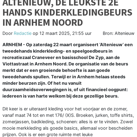
ALTENIEUW, DE LEUKSTE 2E
HANDS KINDERKLEDINGBEURS
IN ARNHEM NOORD
Door
Redactie
op
12 maart 2025, 21:55 uur
Bron: Altenieuw
ARNHEM - Op zaterdag 22 maart organiseert ‘Altenieuw’ een
tweedehands kinderkleding- en speelgoedbeurs in
recreatiezaal Craneveer en basisschool De Zyp, aan de
Viottastraat in Arnhem Noord. De organisatie van de beurs
merkt dat er een groeiende behoefte is aan goede
tweedehands spullen. Terwijl er in Arnhem helaas steeds
minder beurzen zijn. Of het nu vanuit
duurzaamheidsoverwegingen is, of uit financieel oogpunt:
iedereen is van harte welkom bij deze gezellige beurs.
Dit keer is er uiteraard kleding voor het voorjaar en de zomer,
vanaf maat 74 tot en met 176/ (X)S. Broeken, jurken, toffe shirts,
zomerjassen, badkleding, schoenen: alles is er te vinden. Zowel
mooie merkkleding als goede basics, allemaal voor bescheiden
prijzen. Ook is er een grote ruimte met leuke