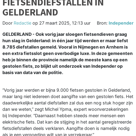
FIETSENDIEFSTALLEN IN
GELDERLAND
Door
Redactie
op
27 maart 2025, 12:13 uur
Bron:
Independer
GELDERLAND - Ook vorig jaar sloegen fietsendieven graag
hun slag in Gelderland: in één jaar tijd werden er maar liefst
8.785 diefstallen gemeld. Vooral in Nijmegen en Arnhem is
een extra fietsslot geen overbodige luxe. In deze gemeenten
heb je binnen de provincie namelijk de meeste kans op een
gestolen fiets, zo blijkt uit onderzoek van Independer op
basis van data van de politie.
“Vorig jaar werden er bijna 9.000 fietsen gestolen in Gelderland,
maar lang niet iedereen doet aangifte van een gestolen fiets. Het
daadwerkelijke aantal diefstallen zal dus een nog stuk hoger zijn
dan we weten,” zegt Michel Ypma, expert woonverzekeringen
bij Independer. “Daarnaast hebben steeds meer mensen een
elektrische fiets. Dat kan de stijging in het aantal geregistreerde
fietsdiefstallen deels verklaren. Aangifte doen is namelijk nodig
als je een vergoeding wilt van je verzekeraar.”