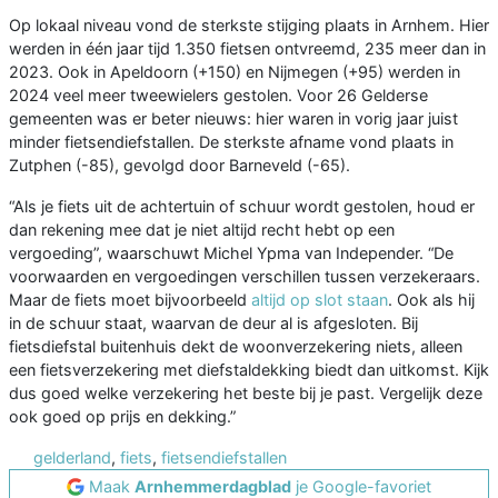
Op lokaal niveau vond de sterkste stijging plaats in Arnhem. Hier
werden in één jaar tijd 1.350 fietsen ontvreemd, 235 meer dan in
2023. Ook in Apeldoorn (+150) en Nijmegen (+95) werden in
2024 veel meer tweewielers gestolen. Voor 26 Gelderse
gemeenten was er beter nieuws: hier waren in vorig jaar juist
minder fietsendiefstallen. De sterkste afname vond plaats in
Zutphen (-85), gevolgd door Barneveld (-65).
“Als je fiets uit de achtertuin of schuur wordt gestolen, houd er
dan rekening mee dat je niet altijd recht hebt op een
vergoeding”, waarschuwt Michel Ypma van Independer. “De
voorwaarden en vergoedingen verschillen tussen verzekeraars.
Maar de fiets moet bijvoorbeeld
altijd op slot staan
. Ook als hij
in de schuur staat, waarvan de deur al is afgesloten. Bij
fietsdiefstal buitenhuis dekt de woonverzekering niets, alleen
een fietsverzekering met diefstaldekking biedt dan uitkomst. Kijk
dus goed welke verzekering het beste bij je past. Vergelijk deze
ook goed op prijs en dekking.”
gelderland
,
fiets
,
fietsendiefstallen
Maak
Arnhemmerdagblad
je Google-favoriet