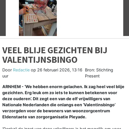
Vorige
V
VEEL BLIJE GEZICHTEN BIJ
VALENTIJNSBINGO
Door
Redactie
op
26 februari 2026, 13:16
Bron: Stichting
uur
Present
ARNHEM - ‘We hebben enorm gelachen. Ik zag heel veel blije
gezichten. Erg leuk om zo iets te kunnen betekenen voor
deze ouderen’. Dit zegt een van de elf vrijwilligers van
Nationale Nederlanden die onlangs een ‘Valentinsbingo’
verzorgden voor de bewoners van woonzorgcentrum
Eldenstaete van zorgorganisatie Pleyade.
‘Dankzij de inzet van deze vrijwilligers is het mogelijk om voor