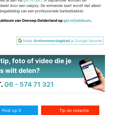
eld je aan via
gld.nl/taart
. In september worden de
deeld door een vakjury. De winnende taart wordt niet alleen
begeleiding van een professionele banketbakker.
 jubileum van Omroep Gelderland op
gld.nl/jubileum
.
Maak
Arnhemmerdagblad
je Google-favoriet
ip, foto of video die je
s wilt delen?
.
06 - 574 71 321
Post op X
Tip de redactie