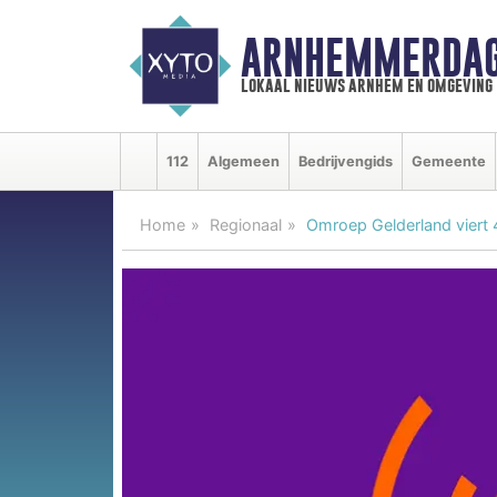
ARNHEMMERDAG
lokaal nieuws arnhem en omgeving
112
Algemeen
Bedrijvengids
Gemeente
Home
Regionaal
Omroep Gelderland viert 4