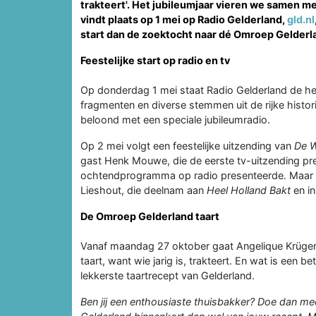
trakteert'. Het jubileumjaar vieren we samen met
vindt plaats op 1 mei op Radio Gelderland,
gld.nl
start dan de zoektocht naar dé Omroep Gelderla
Feestelijke start op radio en tv
Op donderdag 1 mei staat Radio Gelderland de hel
fragmenten en diverse stemmen uit de rijke histor
beloond met een speciale jubileumradio.
Op 2 mei volgt een feestelijke uitzending van
De W
gast Henk Mouwe, die de eerste tv-uitzending prese
ochtendprogramma op radio presenteerde. Maar o
Lieshout, die deelnam aan
Heel Holland Bakt
en i
De Omroep Gelderland taart
Vanaf maandag 27 oktober gaat Angelique Krüger
taart, want wie jarig is, trakteert. En wat is een
lekkerste taartrecept van Gelderland.
Ben jij een enthousiaste thuisbakker? Doe dan me