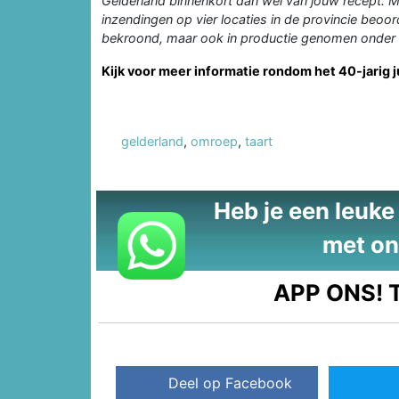
Gelderland binnenkort dan wel van jouw recept. M
inzendingen op vier locaties in de provincie beoor
bekroond, maar ook in productie genomen onder 
Kijk voor meer informatie rondom het 40-jarig
gelderland
,
omroep
,
taart
Heb je een leuke t
met on
APP ONS!
T
Deel op Facebook