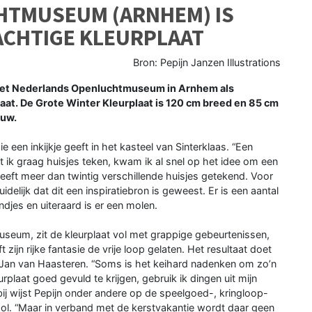
HTMUSEUM (ARNHEM) IS
ACHTIGE KLEURPLAAT
Bron: Pepijn Janzen Illustrations
t het Nederlands Openluchtmuseum in Arnhem als
laat. De Grote Winter Kleurplaat is 120 cm breed en 85 cm
euw.
 een inkijkje geeft in het kasteel van Sinterklaas. “Een
t ik graag huisjes teken, kwam ik al snel op het idee om een
 heeft meer dan twintig verschillende huisjes getekend. Voor
elijk dat dit een inspiratiebron is geweest. Er is een aantal
djes en uiteraard is er een molen.
eum, zit de kleurplaat vol met grappige gebeurtenissen,
 zijn rijke fantasie de vrije loop gelaten. Het resultaat doet
Jan van Haasteren. “Soms is het keihard nadenken om zo’n
urplaat goed gevuld te krijgen, gebruik ik dingen uit mijn
bij wijst Pepijn onder andere op de speelgoed-, kringloop-
ol. “Maar in verband met de kerstvakantie wordt daar geen