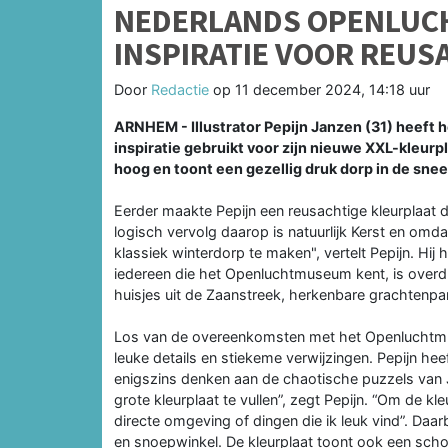
NEDERLANDS OPENLUC
INSPIRATIE VOOR REUS
Door
Redactie
op
11 december 2024, 14:18 uur
ARNHEM - Illustrator Pepijn Janzen (31) heef
inspiratie gebruikt voor zijn nieuwe XXL-kleurp
hoog en toont een gezellig druk dorp in de sne
Eerder maakte Pepijn een reusachtige kleurplaat die
logisch vervolg daarop is natuurlijk Kerst en omda
klassiek winterdorp te maken", vertelt Pepijn. Hij
iedereen die het Openluchtmuseum kent, is overduid
huisjes uit de Zaanstreek, herkenbare grachtenpan
Los van de overeenkomsten met het Openluchtmus
leuke details en stiekeme verwijzingen. Pepijn heeft
enigszins denken aan de chaotische puzzels van 
grote kleurplaat te vullen”, zegt Pepijn. “Om de kle
directe omgeving of dingen die ik leuk vind”. Daar
en snoepwinkel. De kleurplaat toont ook een scho