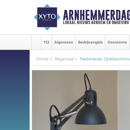
ARNHEMMERDAG
lokaal nieuws arnhem en omgeving
112
Algemeen
Bedrijvengids
Gemeente
Home
Regionaal
Nederlands Openluchtmuse