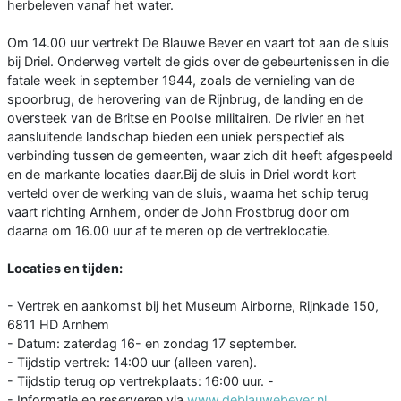
herbeleven vanaf het water.
Om 14.00 uur vertrekt De Blauwe Bever en vaart tot aan de sluis
bij Driel. Onderweg vertelt de gids over de gebeurtenissen in die
fatale week in september 1944, zoals de vernieling van de
spoorbrug, de herovering van de Rijnbrug, de landing en de
oversteek van de Britse en Poolse militairen. De rivier en het
aansluitende landschap bieden een uniek perspectief als
verbinding tussen de gemeenten, waar zich dit heeft afgespeeld
en de markante locaties daar.Bij de sluis in Driel wordt kort
verteld over de werking van de sluis, waarna het schip terug
vaart richting Arnhem, onder de John Frostbrug door om
daarna om 16.00 uur af te meren op de vertreklocatie.
Locaties en tijden:
- Vertrek en aankomst bij het Museum Airborne, Rijnkade 150,
6811 HD Arnhem
- Datum: zaterdag 16- en zondag 17 september.
- Tijdstip vertrek: 14:00 uur (alleen varen).
- Tijdstip terug op vertrekplaats: 16:00 uur. -
- Informatie en reserveren via
www.deblauwebever.nl