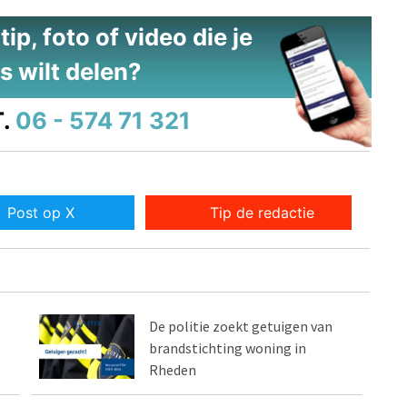
ip, foto of video die je
s wilt delen?
.
06 - 574 71 321
Post op X
Tip de redactie
De politie zoekt getuigen van
brandstichting woning in
Rheden