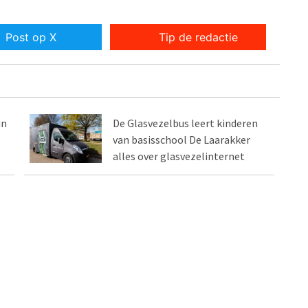
Post op X
Tip de redactie
in
De Glasvezelbus leert kinderen
van basisschool De Laarakker
alles over glasvezelinternet