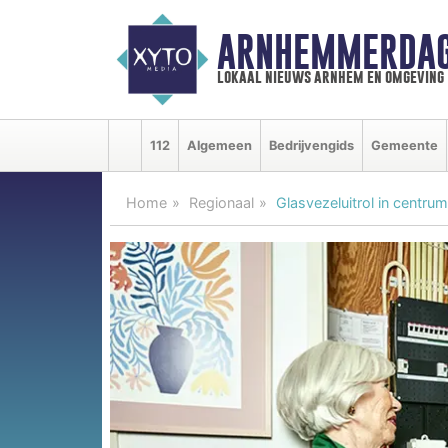
ARNHEMMERDAG
lokaal nieuws arnhem en omgeving
112
Algemeen
Bedrijvengids
Gemeente
Home
Regionaal
Glasvezeluitrol in centru