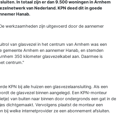
sluiten. In totaal zijn er dan 9.500 woningen in Arnhem
ezelnetwerk van Nederland. KPN deed dit in goede
nnemer Hanab.
 De werkzaamheden zijn uitgevoerd door de aannemer
itrol van glasvezel in het centrum van Arnhem was een
 de gemeente Arnhem en aannemer Hanab, en stemden
n Arnhem 350 kilometer glasvezelkabel aan. Daarmee is
het centrum."
e KPN bij alle huizen een glasvezelaansluiting. Als een
wordt de glasvezel binnen aangelegd. Een KPN-monteur
rietje) van buiten naar binnen door ondergronds een gat in de
tjes dichtgemaakt. Vervolgens plaatst de monteur een
en bij welke internetprovider ze een abonnement afsluiten.