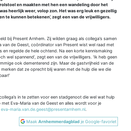
rolstoel en maakten met hen een wandeling door het
as heerlijk weer, volop zon. Het was erg leuk en gezellig
n te kunnen betekenen’, zegt een van de vrijwilligers.
ld bij Present Arnhem. Zij wilden graag als collega’s samen
ia van de Geest, coördinator van Present wist wel raad met
is en regelde de hele ochtend. Na een korte kennismaking
och wel spannend’, zegt een van de vrijwilligers. ‘Ik heb geen
mmige ook dementerend zijn. Maar de gastvrijheid van de
merken dat ze oprecht blij waren met de hulp die we die
aar!’
collega’s in te zetten voor een stadgenoot die wel wat hulp
met Eva-Maria van de Geest en alles wordt voor je
;
eva-maria.van.de.geest@presentarnhem.nl
.
Maak
Arnhemmerdagblad
je Google-favoriet