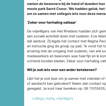
namen de bewoners bij de hand of duwden hun 
mooie park Sacré Coeur. ‘We hadden geluk, het w
om zo samen met collega’s iets voor deze mense
‘Zeker voor herhaling vatbaar’
De vrijwilligers van Het Rhedens hadden zich geme
een sociale activiteit doen met ouderen. Eva-Mar
dat aanbod. Zij legde het contact met Regina Pac
en instructie ging de groep op pad. ‘Ik vond het t
ervaring met de omgang met ouderen, van wie so
medewerkers en bewoners was heel fijn en ik kon 
ochtend konden bieden. Zeker voor herhaling vatb
Wil je ook iets voor een ander betekenen?
Lijkt het je ook leuk om je samen met vrienden of 
of aandacht kan gebruiken? Neem dan contact op 
geregeld. Je kunt haar bereiken op: 06 11010435
collega
,
maria
,
vrijwilligers