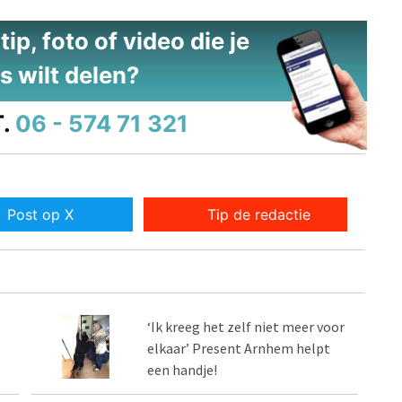
ip, foto of video die je
s wilt delen?
.
06 - 574 71 321
Post op X
Tip de redactie
‘Ik kreeg het zelf niet meer voor
elkaar’ Present Arnhem helpt
een handje!