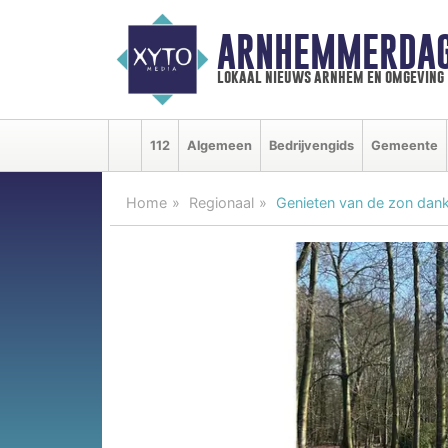
ARNHEMMERDAG
lokaal nieuws arnhem en omgeving
112
Algemeen
Bedrijvengids
Gemeente
Home
Regionaal
Genieten van de zon dankzi