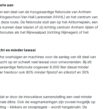
ute aan
n een deel van de hoogwaardige fietsroute van Arnhem
Hogeschool Van Hall Larenstein (HVHL) en het centrum van
eze route. De fietsroute sluit aan op het Airborneplein, een
 kunnen daar kiezen of zij richting centrum Arnhem rijden of
routes als het Rijnwaalpad (richting Nijmegen) of het
cht en minder lawaai
he voertuigen en machines voor de aanleg van dit deel van
lucht op en scheelt veel lawaai voor omwonenden. Bij dit
aardige fietsroute ongeveer 8.000 liter diesel minder
 er hierdoor ook 80% minder fijnstof en stikstof en 30%
mdat er door de innovatieve samenstelling een veel minder
rmale dikte. Ook de wegmarkeringen zijn zoveel mogelijk op
ating - klinkers en stoeptegels - wordt hergebruikt. De