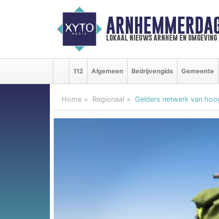
ARNHEMMERDAG
lokaal nieuws arnhem en omgeving
112
Algemeen
Bedrijvengids
Gemeente
Home
Regionaal
Gelders netwerk van hoog