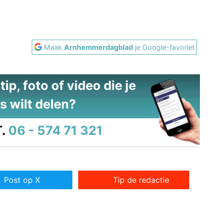
Maak
Arnhemmerdagblad
je Google-favoriet
ip, foto of video die je
s wilt delen?
.
06 - 574 71 321
Post op X
Tip de redactie