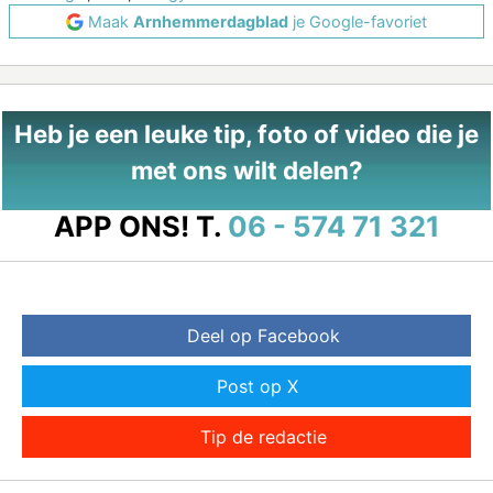
Maak
Arnhemmerdagblad
je Google-favoriet
Heb je een leuke tip, foto of video die je
met ons wilt delen?
APP ONS!
T.
06 - 574 71 321
Deel op Facebook
Post op X
Tip de redactie