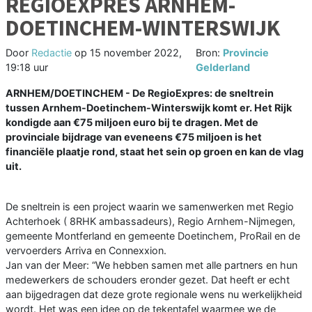
REGIOEXPRES ARNHEM-
DOETINCHEM-WINTERSWIJK
Door
Redactie
op
15 november 2022,
Bron:
Provincie
19:18 uur
Gelderland
ARNHEM/DOETINCHEM - De RegioExpres: de sneltrein
tussen Arnhem-Doetinchem-Winterswijk komt er. Het Rijk
kondigde aan €75 miljoen euro bij te dragen. Met de
provinciale bijdrage van eveneens €75 miljoen is het
financiële plaatje rond, staat het sein op groen en kan de vlag
uit.
De sneltrein is een project waarin we samenwerken met Regio
Achterhoek ( 8RHK ambassadeurs), Regio Arnhem-Nijmegen,
gemeente Montferland en gemeente Doetinchem, ProRail en de
vervoerders Arriva en Connexxion.
Jan van der Meer: “We hebben samen met alle partners en hun
medewerkers de schouders eronder gezet. Dat heeft er echt
aan bijgedragen dat deze grote regionale wens nu werkelijkheid
wordt. Het was een idee op de tekentafel waarmee we de