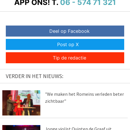
APP ONS!
T.
06 - 574 71 321
Deel op Facebook
Post op X
Tip de redactie
VERDER IN HET NIEUWS:
"We maken het Romeins verleden beter
zichtbaar"
Jonge violist Quinten de Graaf uit