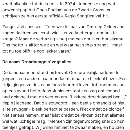
voetbalkantine tot de kermis. In 2024 stonden ze nog wat
onwennig op het Open Podium van de Zwarte Cross, nu
schrijven ze hun eerste officiële Regio Songfestival-hit.
Zanger Jari Janssen: "Toen we de mail van Omroep Gelderland
zagen dachten we eerst: wie is er zo knettergek om óns te
vragen? Maar de verbazing sloeg meteen om in enthousiasme.
Ons motto is altijd: we zien wel waar het schip strandt – maar
tot nu toe blijft-ie nog lekker varen."
De naam 'Droadneagels' zegt alles
De bandnaam ontstond bij toeval. Oorspronkelijk hadden de
jongens een andere naam bedacht, maar die bleek al bezet. Een
tijdje gingen ze dus naamloos door het leven, tot frontman Jari
op een avond het oefenhok binnenstapte en zag dat iemand
had geknoeid met de versterkers. "Lekkere droadnaegel ben jij,"
riep hij lachend. Dat dialectwoord – een beetje onhandig of niet
al te snugger – bleek perfect te passen. Niet omdat ze zichzelf
niet serieus nemen, maar juist omdat ze vinden dat het allemaal
wel wat luchtiger mag. "Mensen zijn tegenwoordig snel op hun
teentjes getrapt. Wij willen het niet te zwaar maken, en houden