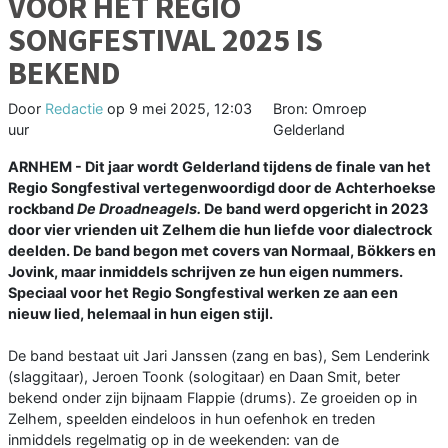
VOOR HET REGIO
SONGFESTIVAL 2025 IS
BEKEND
Door
Redactie
op
9 mei 2025, 12:03
Bron: Omroep
uur
Gelderland
ARNHEM - Dit jaar wordt Gelderland tijdens de finale van het
Regio Songfestival vertegenwoordigd door de Achterhoekse
rockband
De Droadneagels.
De band werd opgericht in 2023
door vier vrienden uit Zelhem die hun liefde voor dialectrock
deelden. De band begon met covers van Normaal, Bökkers en
Jovink, maar inmiddels schrijven ze hun eigen nummers.
Speciaal voor het Regio Songfestival werken ze aan een
nieuw lied, helemaal in hun eigen stijl.
De band bestaat uit Jari Janssen (zang en bas), Sem Lenderink
(slaggitaar), Jeroen Toonk (sologitaar) en Daan Smit, beter
bekend onder zijn bijnaam Flappie (drums). Ze groeiden op in
Zelhem, speelden eindeloos in hun oefenhok en treden
inmiddels regelmatig op in de weekenden: van de