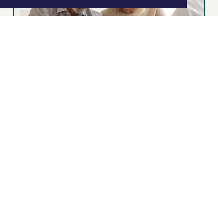
|
Nieuws | Sport | Evenementen
Hoofdvestiging:
van Benthuizenlaan 1
1701 BZ Heerhugowaard