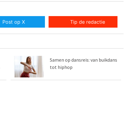
Post op X
Tip de redactie
Samen op dansreis: van buikdans
n
tot hiphop