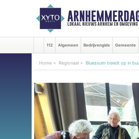
ARNHEMMERDAG
lokaal nieuws arnhem en omgeving
112
Algemeen
Bedrijvengids
Gemeente
Home
Regionaal
Bluessum treedt op in bu