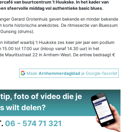
ercafé van buurtcentrum ’t Huukske. In het kader van
een sfeervolle middag vol authentieke basic blues.
/zanger Gerard Grotenhuis geven bekende en minder bekende
et korte historische anekdotes. De ritmesectie van Bluessum
 Gunsing (drums).
 initiatief waarbij ’t Huukske zes keer per jaar een podium
15.00 tot 17.00 uur (inloop vanaf 14.30 uur) in het
de Mauritsstraat 22 in Arnhem-West. De entree bedraagt €
Maak
Arnhemmerdagblad
je Google-favoriet
ip, foto of video die je
s wilt delen?
.
06 - 574 71 321