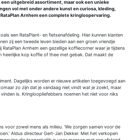
en een uitgebreid assortiment, maar ook een unieke
ingen vol met onder andere kunst en curiosa, kleding,
j RataPlan Arnhem een complete kringloopervaring.
als een RataPlant- en fietsenafdeling. Hier kunnen klanten
en zij een tweede leven bieden aan een groen vriendje
j RataPlan Arnhem een gezellige koffiecorner waar je tijdens
 heerlijke kop koffie of thee met gebak. Dat maakt de
timent. Dagelijks worden er nieuwe artikelen toegevoegd aan
 zomaar zo zijn dat je vandaag niet vindt wat je zoekt, maar
 vinden is. Kringloopliefebbers noemen het niet voor niks
ans voor zowel mens als milieu. ‘We zorgen samen voor de
oen.’ Aldus directeur Gert-Jan Dekker. Met het verkopen
omgeving die toegankelijk is voor mensen met een afstand