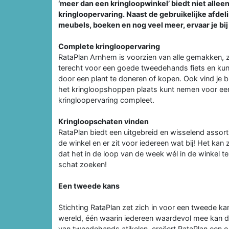
‘meer dan een kringloopwinkel’ biedt niet alle
kringloopervaring. Naast de gebruikelijke afdel
meubels, boeken en nog veel meer, ervaar je bi
Complete kringloopervaring
RataPlan Arnhem is voorzien van alle gemakken, zo
terecht voor een goede tweedehands fiets en kunn
door een plant te doneren of kopen. Ook vind je bi
het kringloopshoppen plaats kunt nemen voor een
kringloopervaring compleet.
Kringloopschaten vinden
RataPlan biedt een uitgebreid en wisselend assor
de winkel en er zit voor iedereen wat bij! Het kan
dat het in de loop van de week wél in de winkel te
schat zoeken!
Een tweede kans
Stichting RataPlan zet zich in voor een tweede k
wereld, één waarin iedereen waardevol mee kan d
van tweedehands atikelen, creëert RataPlan een 