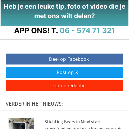
Heb je een leuke tip, foto of video die je
met ons wilt delen?
APP ONS!
T.
06 - 574 71 321
Deel op Facebook
Post op X
Tip de redactie
VERDER IN HET NIEUWS:
Stichting Bears in Mind start
crowdfunding om twee bruine beren uit