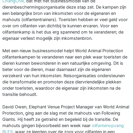
ChangChill,
dat met het businessmodel van de
dierenbeschermingsorganisatie deze stap zet. De kampen zijn
een belangrijke bron van inkomsten voor de eigenaren en
mahouts (olifantentrainers). Toeristen hebben er veel geld voor
over om olifanten van dichtbij te kunnen ervaren. Voor een
olifantenkamp is het dus erg spannend om te veranderen; de
eigenaar verliest mogelijk zijn inkomstenbron.
Met een nieuw businessmodel helpt World Animal Protection
olifantenkampen te veranderen naar een plek waar toeristen de
dieren kunnen bewonderen in een natuurlijke omgeving. Dit is
beter voor de dieren, maar daarnaast zijn de eigenaren
verzekerd van hun inkomsten. Reisorganisaties ondersteunen
die transformatie en promoten deze diervriendelijke plekken
onder toeristen, waardoor de eigenaar zijn inkomsten na de
transitie behoudt.
David Owen, Elephant Venue Project Manager van World Animal
Protection, ging aan de slag met de mahouts van Following
Giants. Hij heeft ze getraind en begeleid bij de transitie. De
mahouts gingen bijvoorbeeld een week naar
olifantenopvang
BLES
, waar ze leerden over de zorg voor olifanten in een