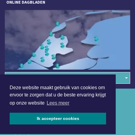
ONLINE DAGBLADEN
Overige dagbladen in de regio
Deze website maakt gebruik van cookies om
ervoor te zorgen dat u de beste ervaring krijgt
Algemene voorwaarden
op onze website
Lees meer
Disclaimer
Privacy Statement
Ik accepteer cookies
Copyright (c) 2026 | Arnhemmerdagblad.nl - Alle rechten