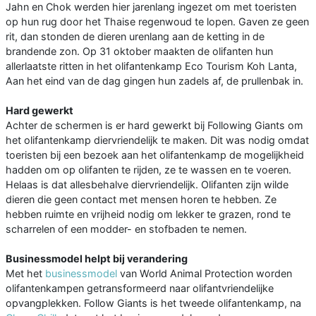
Jahn en Chok werden hier jarenlang ingezet om met toeristen
op hun rug door het Thaise regenwoud te lopen. Gaven ze geen
rit, dan stonden de dieren urenlang aan de ketting in de
brandende zon. Op 31 oktober maakten de olifanten hun
allerlaatste ritten in het olifantenkamp Eco Tourism Koh Lanta,
Aan het eind van de dag gingen hun zadels af, de prullenbak in.
Hard gewerkt
Achter de schermen is er hard gewerkt bij Following Giants om
het olifantenkamp diervriendelijk te maken. Dit was nodig omdat
toeristen bij een bezoek aan het olifantenkamp de mogelijkheid
hadden om op olifanten te rijden, ze te wassen en te voeren.
Helaas is dat allesbehalve diervriendelijk. Olifanten zijn wilde
dieren die geen contact met mensen horen te hebben. Ze
hebben ruimte en vrijheid nodig om lekker te grazen, rond te
scharrelen of een modder- en stofbaden te nemen.
Businessmodel helpt bij verandering
Met het
businessmodel
van World Animal Protection worden
olifantenkampen getransformeerd naar olifantvriendelijke
opvangplekken. Follow Giants is het tweede olifantenkamp, na