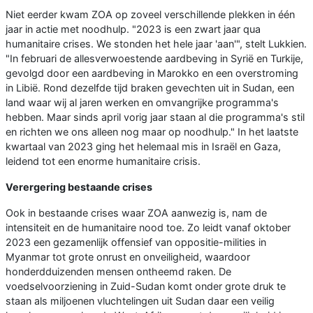
Niet eerder kwam ZOA op zoveel verschillende plekken in één
jaar in actie met noodhulp. "2023 is een zwart jaar qua
humanitaire crises. We stonden het hele jaar 'aan'", stelt Lukkien.
"In februari de allesverwoestende aardbeving in Syrië en Turkije,
gevolgd door een aardbeving in Marokko en een overstroming
in Libië. Rond dezelfde tijd braken gevechten uit in Sudan, een
land waar wij al jaren werken en omvangrijke programma's
hebben. Maar sinds april vorig jaar staan al die programma's stil
en richten we ons alleen nog maar op noodhulp." In het laatste
kwartaal van 2023 ging het helemaal mis in Israël en Gaza,
leidend tot een enorme humanitaire crisis.
Verergering bestaande crises
Ook in bestaande crises waar ZOA aanwezig is, nam de
intensiteit en de humanitaire nood toe. Zo leidt vanaf oktober
2023 een gezamenlijk offensief van oppositie-milities in
Myanmar tot grote onrust en onveiligheid, waardoor
honderdduizenden mensen ontheemd raken. De
voedselvoorziening in Zuid-Sudan komt onder grote druk te
staan als miljoenen vluchtelingen uit Sudan daar een veilig