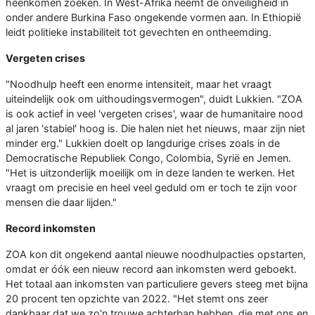
heenkomen zoeken. In West-Afrika neemt de onveiligheid in
onder andere Burkina Faso ongekende vormen aan. In Ethiopië
leidt politieke instabiliteit tot gevechten en ontheemding.
Vergeten crises
"Noodhulp heeft een enorme intensiteit, maar het vraagt
uiteindelijk ook om uithoudingsvermogen", duidt Lukkien. "ZOA
is ook actief in veel 'vergeten crises', waar de humanitaire nood
al jaren 'stabiel' hoog is. Die halen niet het nieuws, maar zijn niet
minder erg." Lukkien doelt op langdurige crises zoals in de
Democratische Republiek Congo, Colombia, Syrië en Jemen.
"Het is uitzonderlijk moeilijk om in deze landen te werken. Het
vraagt om precisie en heel veel geduld om er toch te zijn voor
mensen die daar lijden."
Record inkomsten
ZOA kon dit ongekend aantal nieuwe noodhulpacties opstarten,
omdat er óók een nieuw record aan inkomsten werd geboekt.
Het totaal aan inkomsten van particuliere gevers steeg met bijna
20 procent ten opzichte van 2022. "Het stemt ons zeer
dankbaar dat we zo'n trouwe achterban hebben, die met ons en